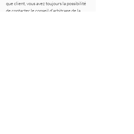
que client, vous avez toujours la possibilité
de contacter le conseil d'arbitrage de la
Commission européenne. Nous ne sommes
ni disposés à, ni obligés de, participer à une
procédure de règlement des litiges devant
un conseil d'arbitrage de la consommation.
E-mail :
Tél :
Fax :
Adresse :